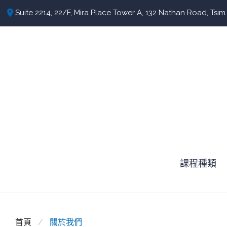
S
place
Suite 2214, 22/F, Mira Place Tower A, 132 Nathan Road, Tsi
k
i
p
t
o
c
o
n
t
課程種類
e
n
t
首頁
/
關於我們